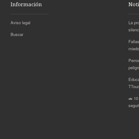
Información
Noti
Aviso legal
La pr
silen
Buscar
Fallas
miedo
Perro
pelig
Educa
.
TTouc
🚗 10
segur