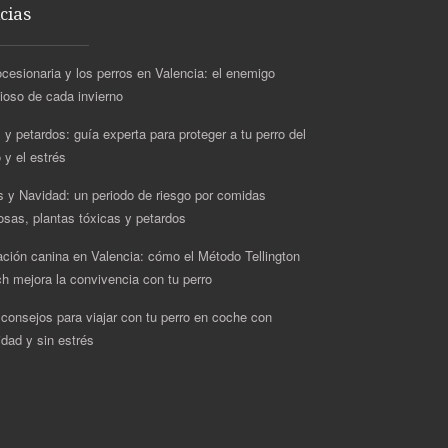
cias
ocesionaria y los perros en Valencia: el enemigo
cioso de cada invierno
 y petardos: guía experta para proteger a tu perro del
 y el estrés
s y Navidad: un periodo de riesgo por comidas
rosas, plantas tóxicas y petardos
ción canina en Valencia: cómo el Método Tellington
h mejora la convivencia con tu perro
 consejos para viajar con tu perro en coche con
idad y sin estrés