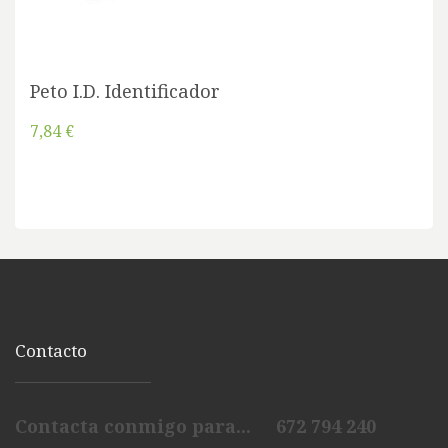
Peto I.D. Identificador
7,84 €
Contacto
Contacta conmigo para... 672 794 240