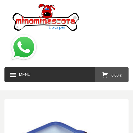
MENU
0,00 €