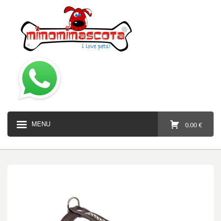
MENU
0,00 €