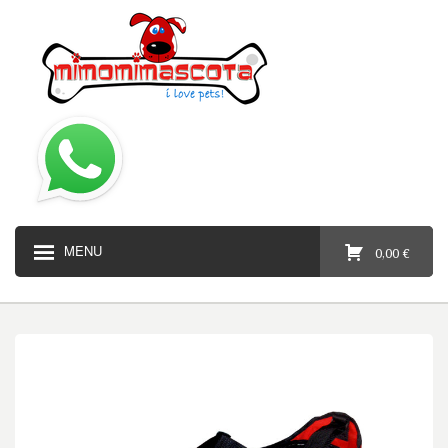
MENU
0,00 €