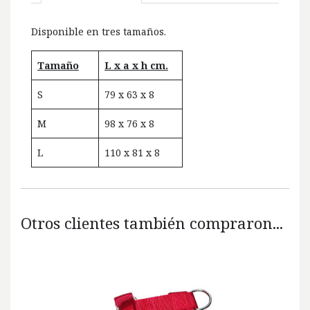
Disponible en tres tamaños.
Tamaño
L x a x h cm.
S
79 x 63 x 8
M
98 x 76 x 8
L
110 x 81 x 8
Otros clientes también compraron...