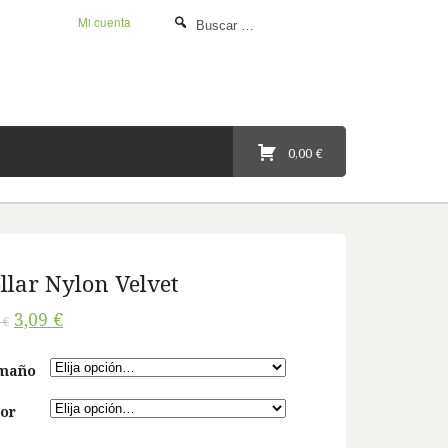
Mi cuenta
0,00 €
llar Nylon Velvet
3,09 €
 €
maño
or