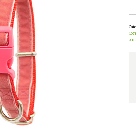
Cat
Corr
par