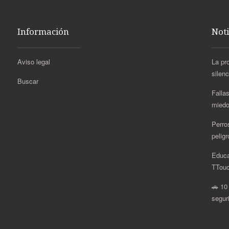
Información
Noti
Aviso legal
La pr
silen
Buscar
Fallas
miedo
Perro
pelig
Educa
.
TTouc
🚗 10
segur