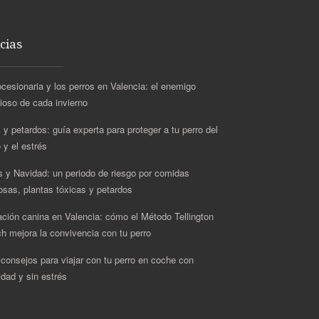
cias
ocesionaria y los perros en Valencia: el enemigo
cioso de cada invierno
 y petardos: guía experta para proteger a tu perro del
 y el estrés
s y Navidad: un periodo de riesgo por comidas
rosas, plantas tóxicas y petardos
ción canina en Valencia: cómo el Método Tellington
h mejora la convivencia con tu perro
 consejos para viajar con tu perro en coche con
idad y sin estrés