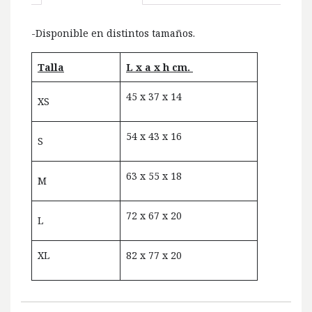
-Disponible en distintos tamaños.
Talla
L x a x h cm.
45 x 37 x 14
XS
54 x 43 x 16
S
63 x 55 x 18
M
72 x 67 x 20
L
XL
82 x 77 x 20