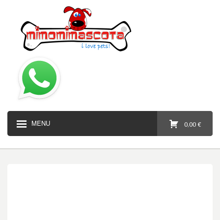
MENU
0,00 €