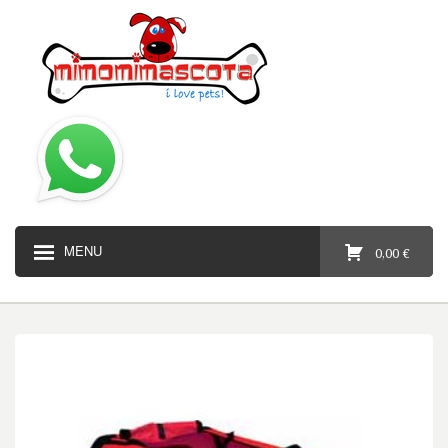
MENU
0,00 €