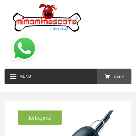
MENU
0,00 €
Rebajado