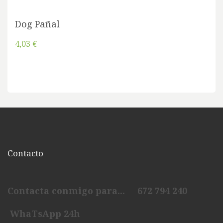
Dog Pañal
4,03 €
Contacto
Contacta conmigo para... 672 794 240
WhaTsApp 24h