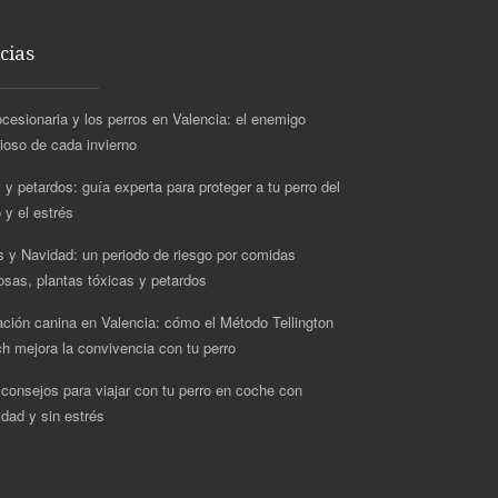
cias
ocesionaria y los perros en Valencia: el enemigo
cioso de cada invierno
 y petardos: guía experta para proteger a tu perro del
 y el estrés
s y Navidad: un periodo de riesgo por comidas
rosas, plantas tóxicas y petardos
ción canina en Valencia: cómo el Método Tellington
h mejora la convivencia con tu perro
 consejos para viajar con tu perro en coche con
idad y sin estrés