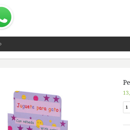
O
Pe
13