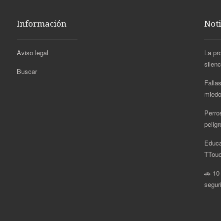
Información
Noti
Aviso legal
La pr
silen
Buscar
Fallas
miedo
Perro
pelig
Educa
.
TTouc
🚗 10
segur