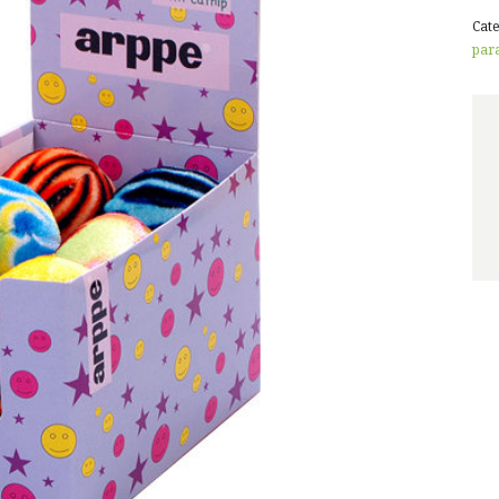
Cat
par