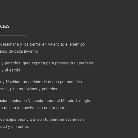
cias
ocesionaria y los perros en Valencia: el enemigo
cioso de cada invierno
 y petardos: guía experta para proteger a tu perro del
 y el estrés
s y Navidad: un periodo de riesgo por comidas
rosas, plantas tóxicas y petardos
ción canina en Valencia: cómo el Método Tellington
h mejora la convivencia con tu perro
 consejos para viajar con tu perro en coche con
idad y sin estrés