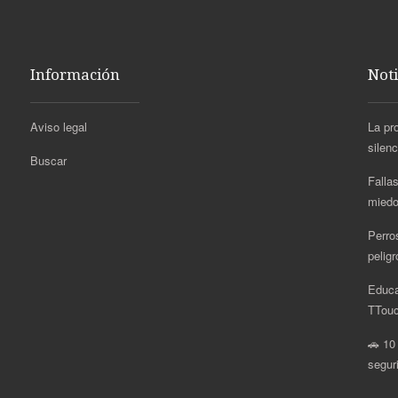
Información
Noti
Aviso legal
La pr
silen
Buscar
Fallas
miedo
Perro
pelig
Educa
.
TTouc
🚗 10
segur