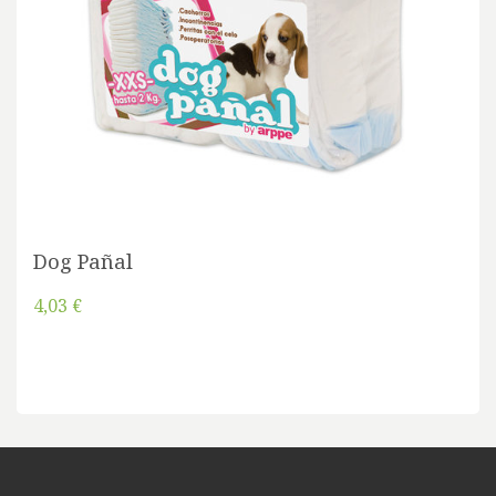
Dog Pañal
4,03 €