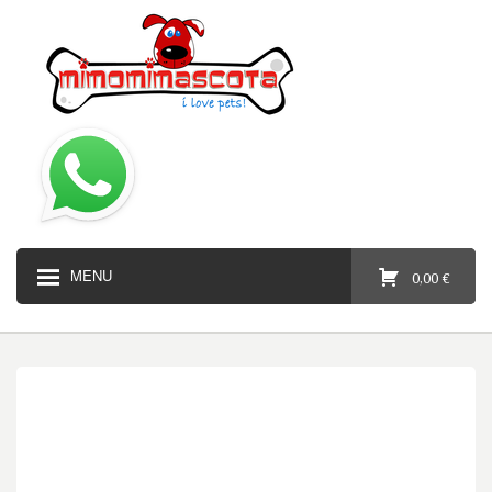
MENU
0,00 €