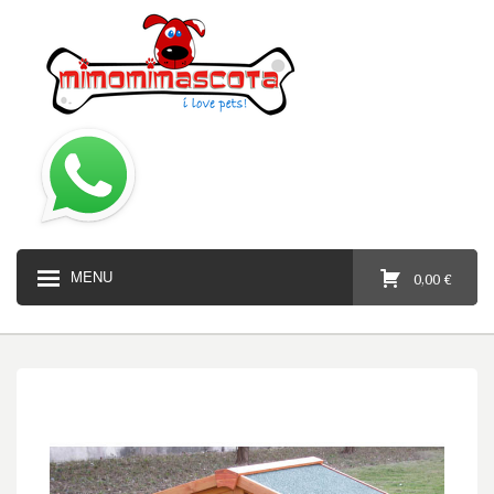
MENU
0,00 €