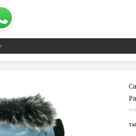
O
Ca
Pa
19,9
Tal