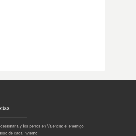
cias
ocesionaria y los perros en Valencia: el enemigo
cioso de cada invierno