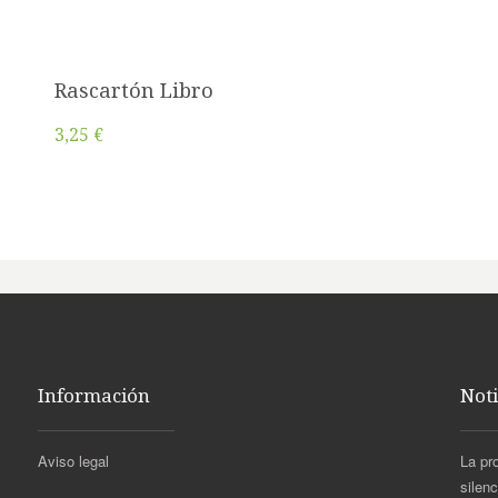
Rascartón Libro
3,25 €
Información
Noti
Aviso legal
La pr
silen