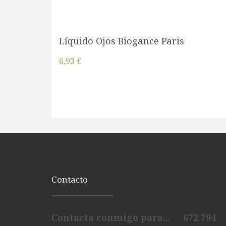
Líquido Ojos Biogance Paris
6,93 €
Contacto
Contacta conmigo para... 672 794