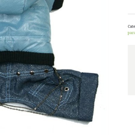
Cat
par