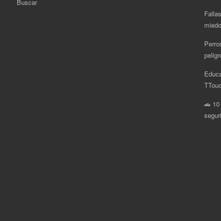
Buscar
Fallas
miedo
Perro
pelig
Educa
.
TTouc
🚗 10
segur