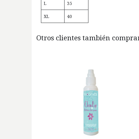
L
35
XL
40
Otros clientes también comprar