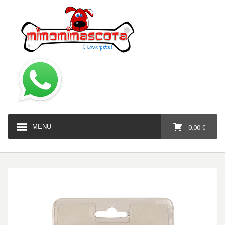
MENU
0,00 €