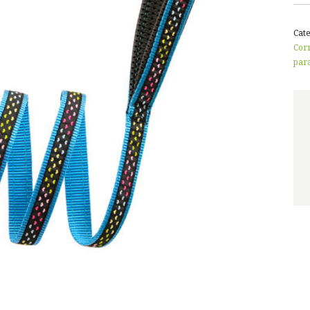
Cat
Corr
par