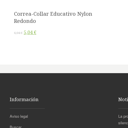
Correa-Collar Educativo Nylon
Redondo
5,04 €
6,04 €
Información
Noti
Aviso legal
La pr
silen
Buscar