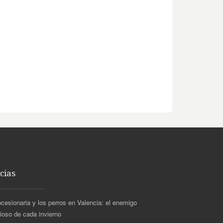
cias
ocesionaria y los perros en Valencia: el enemigo
cioso de cada invierno