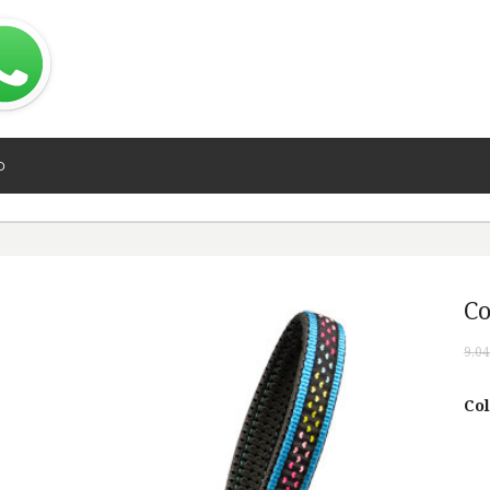
O
Co
9,04
Col