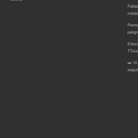
Fallas
miedo
Perro
pelig
Educa
.
TTouc
🚗 10
segur