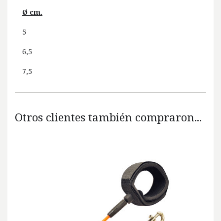
Ø cm.
5
6,5
7,5
Otros clientes también compraron...