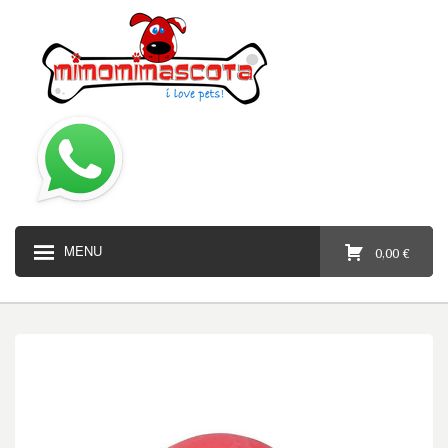
MENU
0,00 €