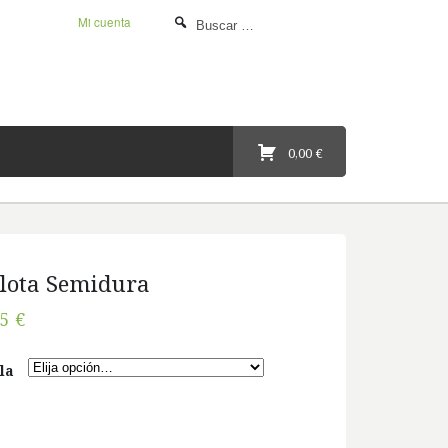
Mi cuenta
0,00 €
lota Semidura
45 €
la