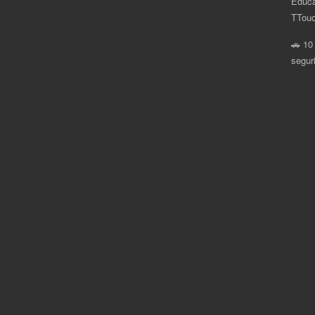
Educa
.
TTouc
🚗 10
segur