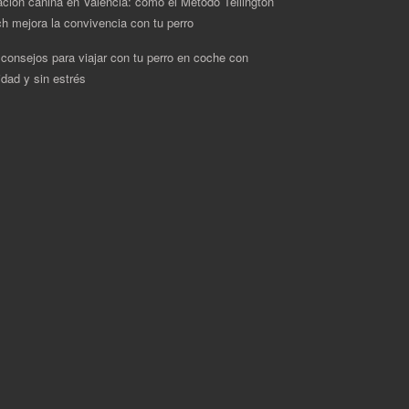
ción canina en Valencia: cómo el Método Tellington
h mejora la convivencia con tu perro
 consejos para viajar con tu perro en coche con
idad y sin estrés