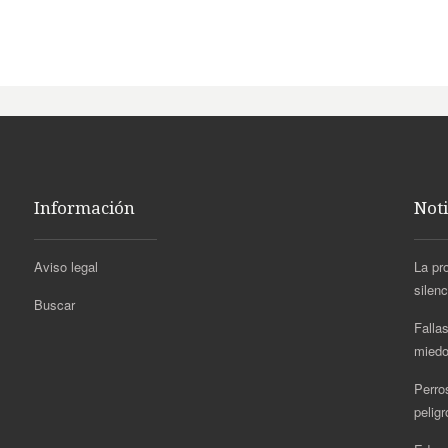
Información
Noti
Aviso legal
La pr
silen
Buscar
Fallas
miedo
Perro
pelig