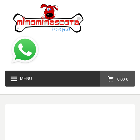
MENU
0,00 €