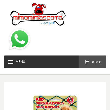
MENU
0,00 €