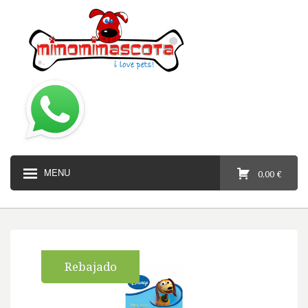
MENU
0,00 €
Rebajado