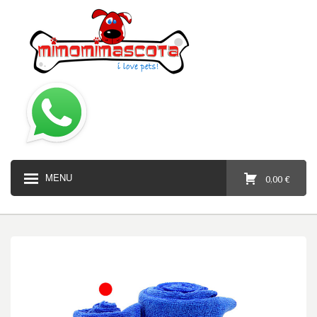
MENU
0,00 €