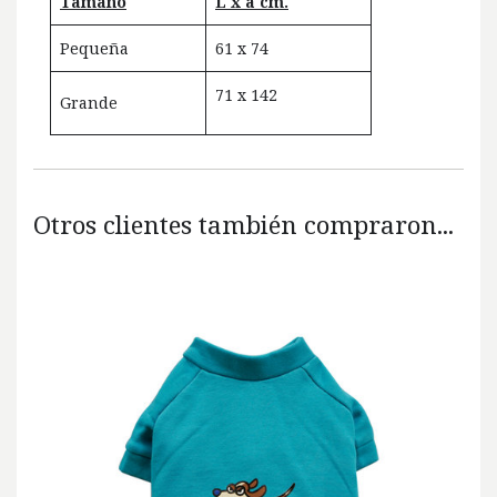
Tamaño
L x a cm.
Pequeña
61 x 74
71 x 142
Grande
Otros clientes también compraron...