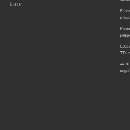
Buscar
Fallas
miedo
Perro
pelig
Educa
.
TTouc
🚗 10
segur