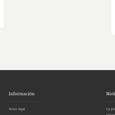
Información
Noti
Aviso legal
La pr
silen