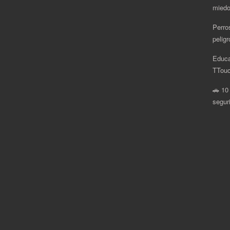
miedo
Perro
pelig
Educa
.
TTouc
🚗 10
segur