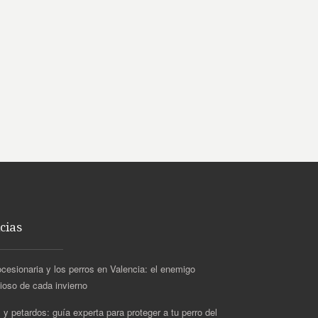
cias
ocesionaria y los perros en Valencia: el enemigo
cioso de cada invierno
 y petardos: guía experta para proteger a tu perro del