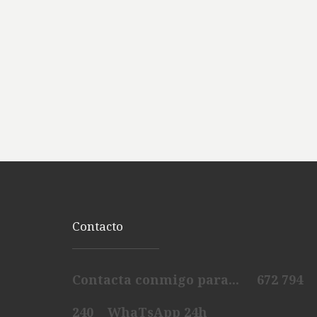
Contacto
Contacta conmigo para... 672 794
240 WhaTsApp 24h