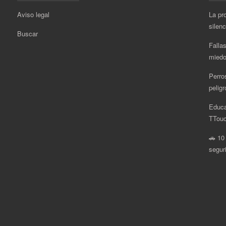
Aviso legal
La pr
silen
Buscar
Fallas
miedo
Perro
pelig
Educa
.
TTouc
🚗 10
segur