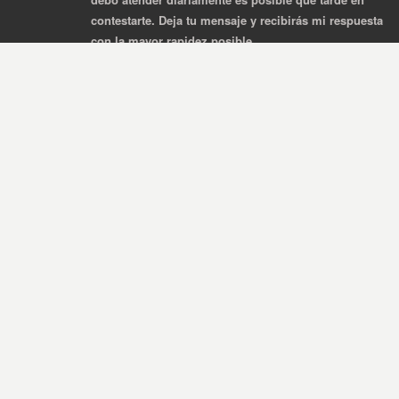
contestarte. Deja tu mensaje y recibirás mi respuesta
con la mayor rapidez posible.
Teléfono:
672 794 240 (Nacho Pérez).
También contacto por WhatsApp 24H
Correo electrónico:
nacho
@mimomimascota.com
Dirección:
C/Alquería 8 Catarroja 46470
© 2014
Mimomimascota del educador canino Nacho Roca
-