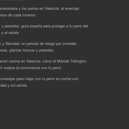
ocesionaria y los perros en Valencia: el enemigo
cioso de cada invierno
 y petardos: guía experta para proteger a tu perro del
 y el estrés
s y Navidad: un periodo de riesgo por comidas
rosas, plantas tóxicas y petardos
ción canina en Valencia: cómo el Método Tellington
h mejora la convivencia con tu perro
 consejos para viajar con tu perro en coche con
idad y sin estrés