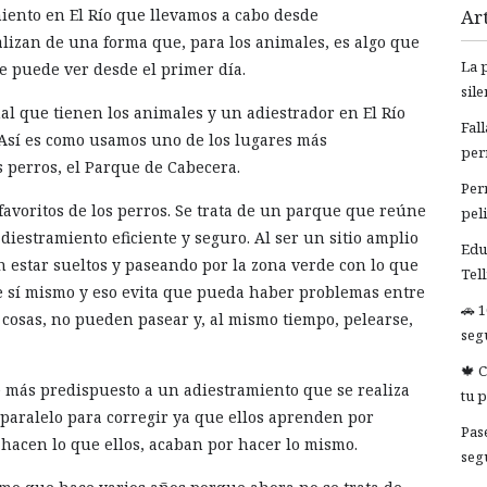
iento en El Río que llevamos a cabo desde
Art
izan de una forma que, para los animales, es algo que
La 
se puede ver desde el primer día.
sil
al que tienen los animales y un adiestrador en El Río
Fal
 Así es como usamos uno de los lugares más
per
s perros, el Parque de Cabecera.
Per
favoritos de los perros. Se trata de un parque que reúne
pel
adiestramiento eficiente y seguro. Al ser un sitio amplio
Edu
 estar sueltos y paseando por la zona verde con lo que
Tel
de sí mismo y eso evita que pueda haber problemas entre
🚗 
cosas, no pueden pasear y, al mismo tiempo, pelearse,
segu
🍁 
é más predispuesto a un adiestramiento que se realiza
tu 
aralelo para corregir ya que ellos aprenden por
Pas
 hacen lo que ellos, acaban por hacer lo mismo.
seg