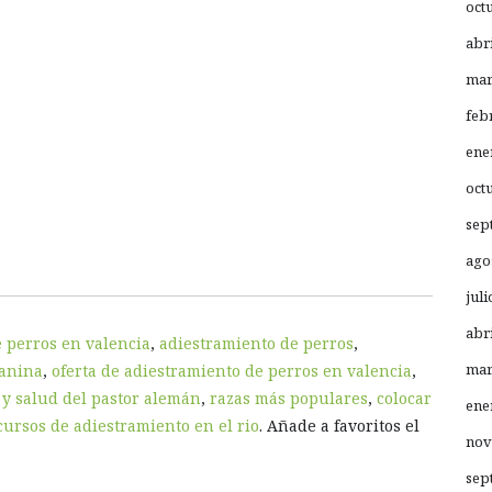
oct
abr
mar
feb
ene
oct
sep
ago
juli
abr
 perros en valencia
,
adiestramiento de perros
,
mar
canina
,
oferta de adiestramiento de perros en valencia
,
 y salud del pastor alemán
,
razas más populares
,
colocar
ene
cursos de adiestramiento en el rio
. Añade a favoritos el
nov
sep