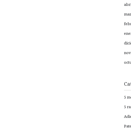
abr
mar
feb
ene
dic
nov
oct
Ca
5 m
5 r
Adi
Pat