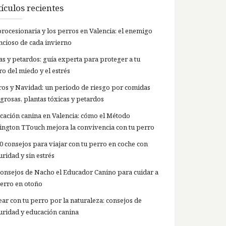
ículos recientes
procesionaria y los perros en Valencia: el enemigo
encioso de cada invierno
las y petardos: guía experta para proteger a tu
ro del miedo y el estrés
ros y Navidad: un periodo de riesgo por comidas
igrosas, plantas tóxicas y petardos
cación canina en Valencia: cómo el Método
lington TTouch mejora la convivencia con tu perro
10 consejos para viajar con tu perro en coche con
ridad y sin estrés
Consejos de Nacho el Educador Canino para cuidar a
perro en otoño
ear con tu perro por la naturaleza: consejos de
uridad y educación canina