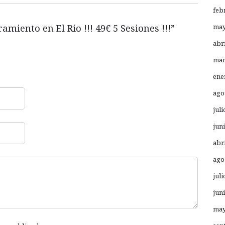
feb
may
amiento en El Rio !!! 49€ 5 Sesiones !!!
”
abr
mar
ene
ago
juli
jun
abr
ago
juli
jun
may