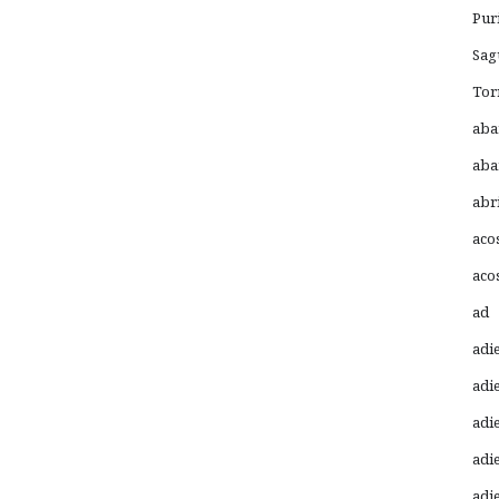
Pur
Sag
Tor
aba
aba
abr
aco
aco
ad
adi
adi
adi
adi
adi