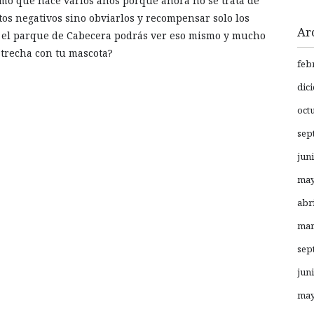
smo que hace varios años porque ahora no se trata de
tos negativos sino obviarlos y recompensar solo los
Ar
en el parque de Cabecera podrás ver eso mismo y mucho
strecha con tu mascota?
feb
dic
oct
sep
jun
may
abr
mar
sep
jun
may