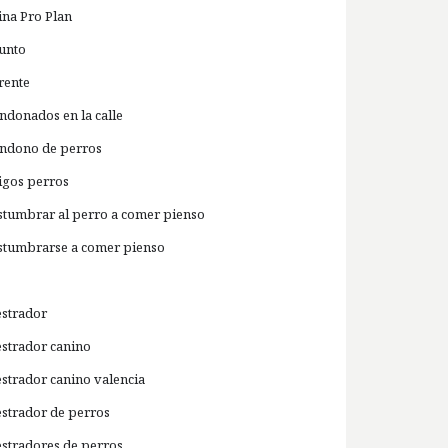
ina Pro Plan
unto
rente
ndonados en la calle
ndono de perros
igos perros
stumbrar al perro a comer pienso
stumbrarse a comer pienso
estrador
estrador canino
estrador canino valencia
estrador de perros
estradores de perros