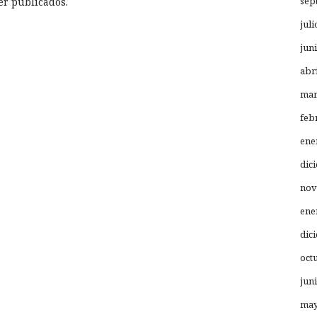
sep
er publicados.
juli
jun
abr
mar
feb
ene
dic
nov
ene
dic
oct
jun
may