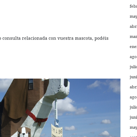
feb
may
abr
mar
o consulta relacionada con vuestra mascota, podéis
ene
ago
juli
jun
abr
ago
juli
jun
may