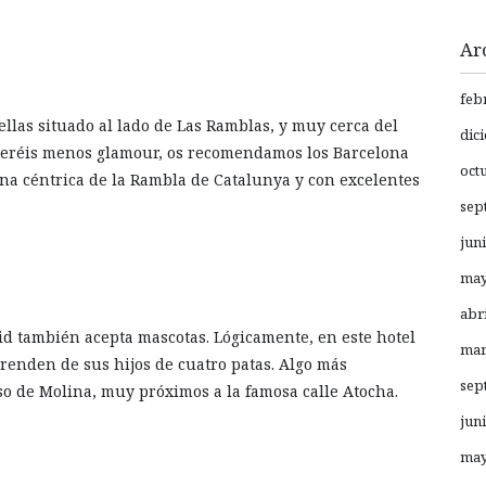
Ar
feb
rellas situado al lado de Las Ramblas, y muy cerca del
dic
queréis menos glamour, os recomendamos los Barcelona
oct
ona céntrica de la Rambla de Catalunya y con excelentes
sep
jun
may
abr
id también acepta mascotas. Lógicamente, en este hotel
mar
enden de sus hijos de cuatro patas. Algo más
sep
o de Molina, muy próximos a la famosa calle Atocha.
jun
may