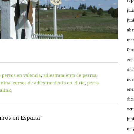
sep
juli
jun
abr
mar
feb
ene
dic
 perros en valencia
,
adiestramiento de perros
,
nov
anina
,
cursos de adiestramiento en el rio
,
perro
ene
alink
.
dic
oct
erros en España
”
jun
may