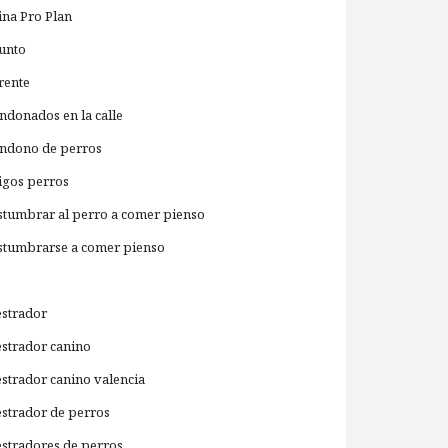
ina Pro Plan
unto
rente
ndonados en la calle
ndono de perros
igos perros
stumbrar al perro a comer pienso
stumbrarse a comer pienso
estrador
estrador canino
estrador canino valencia
estrador de perros
estradores de perros