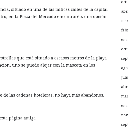
oct
encia, situado en una de las míticas calles de la capital
abr
ntro, en la Plaza del Mercado encontraréis una opción
mar
feb
ene
oct
strellas que está situado a escasos metros de la playa
sep
ción, uno se puede alojar con la mascota en los
ago
juli
abr
te de las cadenas hoteleras, no haya más abandonos.
mar
ene
nov
 esta página amiga:
sep