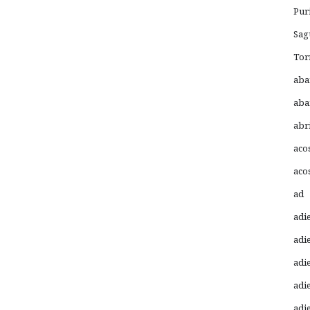
Pur
Sag
Tor
aba
aba
abr
aco
aco
ad
adi
adi
adi
adi
adi