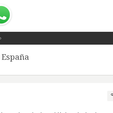
O
n España