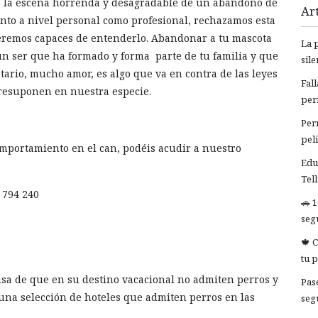
te la escena horrenda y desagradable de un abandono de
Art
nto a nivel personal como profesional, rechazamos esta
seremos capaces de entenderlo. Abandonar a tu mascota
La 
un ser que ha formado y forma parte de tu familia y que
sil
tario, mucho amor, es algo que va en contra de las leyes
Fal
presuponen en nuestra especie.
per
Per
pel
omportamiento en el can, podéis acudir a nuestro
Edu
Tel
794 240
🚗 
segu
🍁 
tu 
sa de que en su destino vacacional no admiten perros y
Pas
una selección de hoteles que admiten perros en las
seg