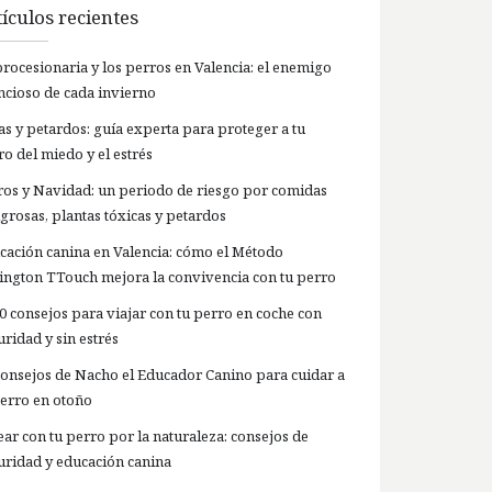
ículos recientes
procesionaria y los perros en Valencia: el enemigo
encioso de cada invierno
las y petardos: guía experta para proteger a tu
ro del miedo y el estrés
ros y Navidad: un periodo de riesgo por comidas
igrosas, plantas tóxicas y petardos
cación canina en Valencia: cómo el Método
lington TTouch mejora la convivencia con tu perro
10 consejos para viajar con tu perro en coche con
ridad y sin estrés
Consejos de Nacho el Educador Canino para cuidar a
perro en otoño
ear con tu perro por la naturaleza: consejos de
uridad y educación canina