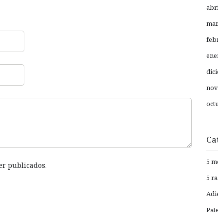
abr
mar
feb
ene
dic
nov
oct
Ca
5 m
er publicados.
5 r
Adi
Pat