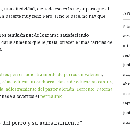
, una efusividad, etc. todo eso es lo mejor para que el
Ar
 a hacerte muy feliz. Pero, si no lo hace, no hay que
feb
ros también puede lograrse satisfaciendo
dic
 darle alimento que le gusta, ofrecerle unas caricias de
oct
).
sep
jun
otros perros
,
adiestramiento de perros en valencia
,
may
,
cómo educar un cachorro
,
clases de educación canina
,
abr
ia
,
adiestramiento del pastor alemán
,
Torrente
,
Paterna
,
mar
 Añade a favoritos el
permalink
.
sep
jun
 del perro y su adiestramiento
”
may