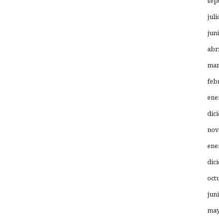
sep
juli
jun
abr
mar
feb
ene
dic
nov
ene
dic
oct
jun
may