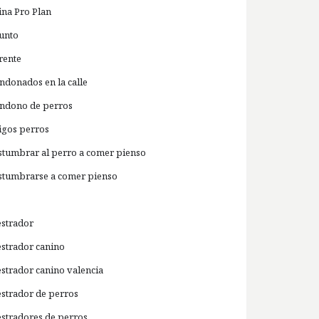
ina Pro Plan
unto
rente
ndonados en la calle
ndono de perros
igos perros
stumbrar al perro a comer pienso
stumbrarse a comer pienso
estrador
estrador canino
estrador canino valencia
estrador de perros
estradores de perros