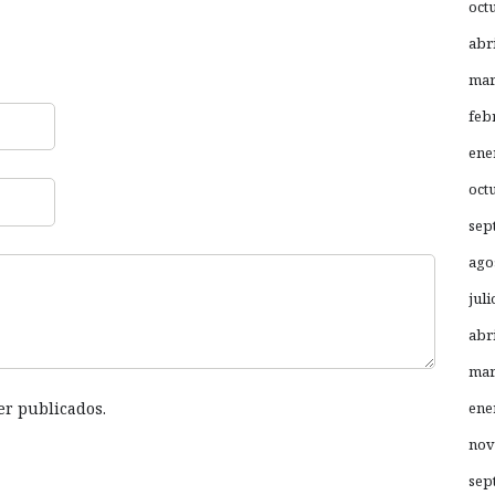
oct
abr
mar
feb
ene
oct
sep
ago
juli
abr
mar
er publicados.
ene
nov
sep