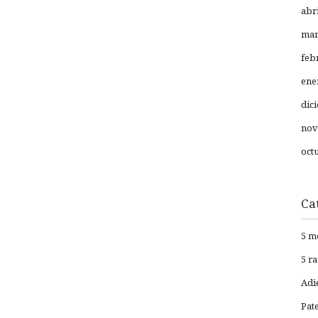
abr
mar
feb
ene
dic
nov
oct
Ca
5 m
5 r
Adi
Pat