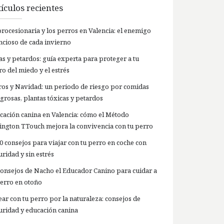
ículos recientes
procesionaria y los perros en Valencia: el enemigo
encioso de cada invierno
las y petardos: guía experta para proteger a tu
ro del miedo y el estrés
ros y Navidad: un periodo de riesgo por comidas
igrosas, plantas tóxicas y petardos
cación canina en Valencia: cómo el Método
lington TTouch mejora la convivencia con tu perro
10 consejos para viajar con tu perro en coche con
ridad y sin estrés
Consejos de Nacho el Educador Canino para cuidar a
perro en otoño
ear con tu perro por la naturaleza: consejos de
uridad y educación canina