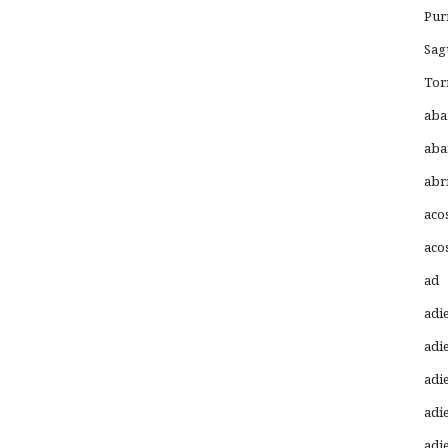
Pur
Sag
Tor
aba
aba
abr
aco
aco
ad
adi
adi
adi
adi
adi