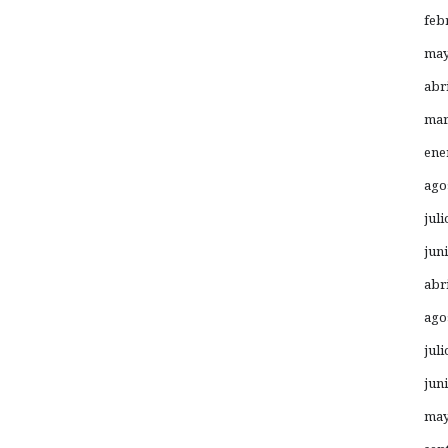
feb
may
abr
mar
ene
ago
juli
jun
abr
ago
juli
jun
may