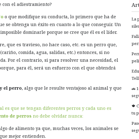
e con el adiestramiento?
Art
go
o que modifique su conducta, lo primero que ha de
La 
ue se obtenga un éxito en cuanto a lo que conseguir. Un
sil
s imposible dominarle porque se cree que él es el líder.
Fal
per
 que es travieso, no hace caso, etc. es un perro que,
cariño, comida, agua, salidas, etc.) entonces, si no
Per
a. Por el contrario, si para resolver una necesidad, el
pel
porque, para él, será un esfuerzo con el que obtendrá
Edu
Tel
y el perro
, algo que le resulte ventajoso al animal y que
🚗 
segu
🍁 
al es que se tengan diferentes perros y cada uno es
tu 
ento de perros
no debe olvidar nunca:
Pas
 algo de alimento ya que, muchas veces, los animales se
seg
o que mejor entienden.