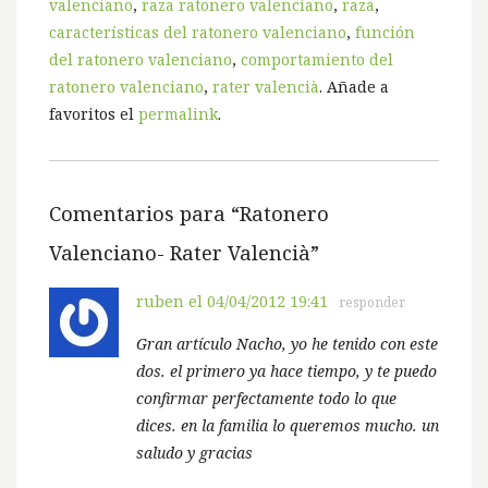
valenciano
,
raza ratonero valenciano
,
raza
,
características del ratonero valenciano
,
función
del ratonero valenciano
,
comportamiento del
ratonero valenciano
,
rater valencià
. Añade a
favoritos el
permalink
.
Comentarios para “
Ratonero
Valenciano- Rater Valencià
”
ruben
el 04/04/2012 19:41
responder
Gran artículo Nacho, yo he tenido con este
dos. el primero ya hace tiempo, y te puedo
confirmar perfectamente todo lo que
dices. en la familia lo queremos mucho. un
saludo y gracias